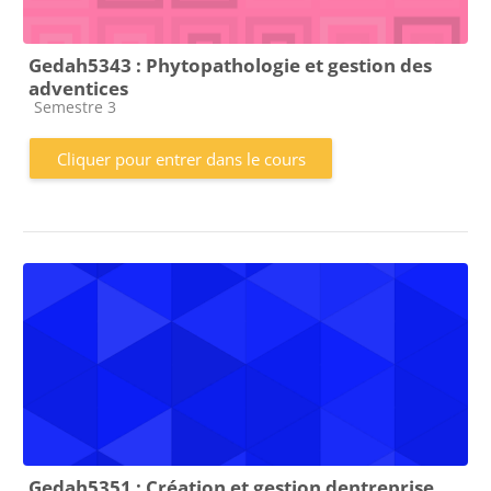
Gedah5343 : Phytopathologie et gestion des
adventices
Catégorie de cours
Semestre 3
Cliquer pour entrer dans le cours
Gedah5351 : Création et gestion dentreprise