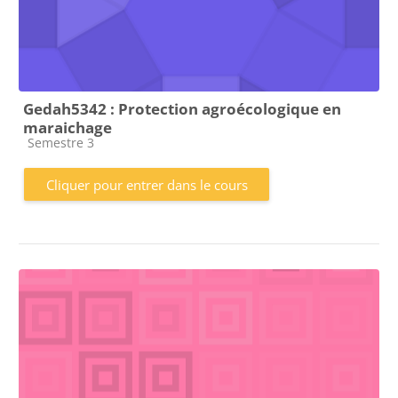
Gedah5342 : Protection agroécologique en
maraichage
Catégorie de cours
Semestre 3
Cliquer pour entrer dans le cours