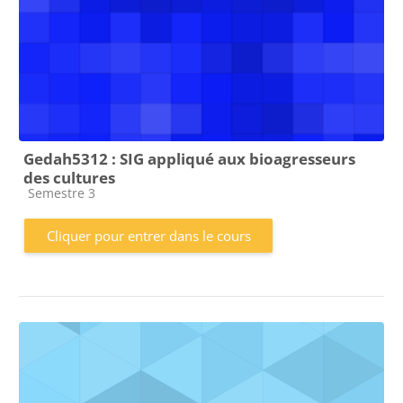
Gedah5312 : SIG appliqué aux bioagresseurs
des cultures
Catégorie de cours
Semestre 3
Cliquer pour entrer dans le cours