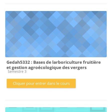
Gedah5332 : Bases de larboriculture fruitière
et gestion agroécologique des vergers
Catégorie de cours
Semestre 3
Cliquer pour entrer dans le cours