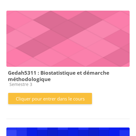
Gedah5311 : Biostatistique et démarche
méthodologique
Catégorie de cours
Semestre 3
Cliquer pour entrer dans le cours