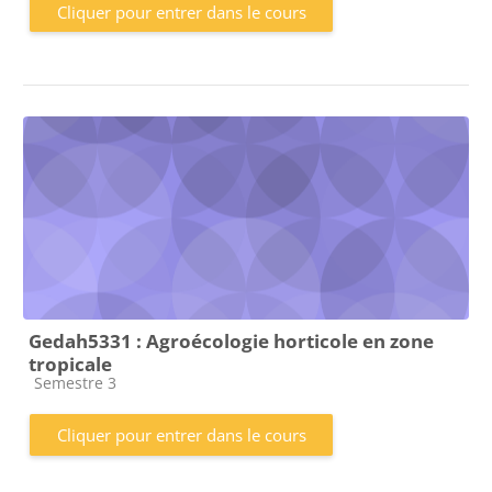
Cliquer pour entrer dans le cours
Gedah5331 : Agroécologie horticole en zone
tropicale
Catégorie de cours
Semestre 3
Cliquer pour entrer dans le cours