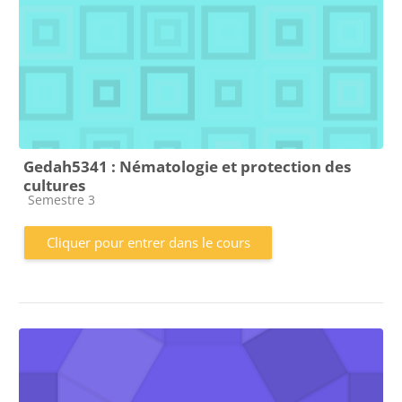
Gedah5341 : Nématologie et protection des
cultures
Catégorie de cours
Semestre 3
Cliquer pour entrer dans le cours