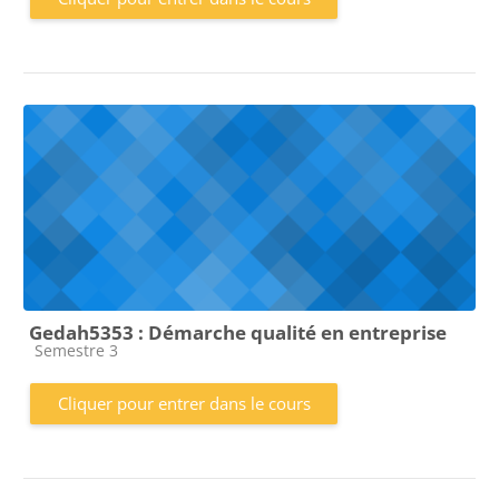
Gedah5353 : Démarche qualité en entreprise
Catégorie de cours
Semestre 3
Cliquer pour entrer dans le cours