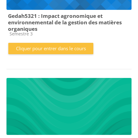
Gedah5321 : Impact agronomique et
environnemental de la gestion des matières
organiques
Catégorie de cours
Semestre 3
Cliquer pour entrer dans le cours