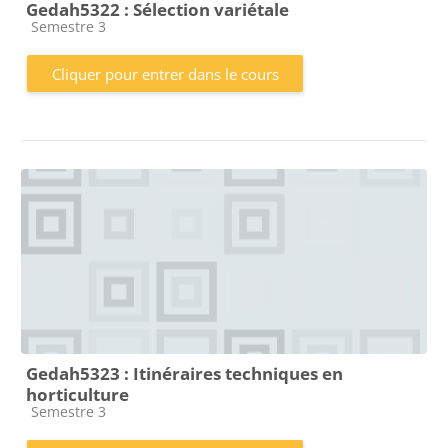
Gedah5322 : Sélection variétale
Catégorie de cours
Semestre 3
Cliquer pour entrer dans le cours
Gedah5323 : Itinéraires techniques en
horticulture
Catégorie de cours
Semestre 3