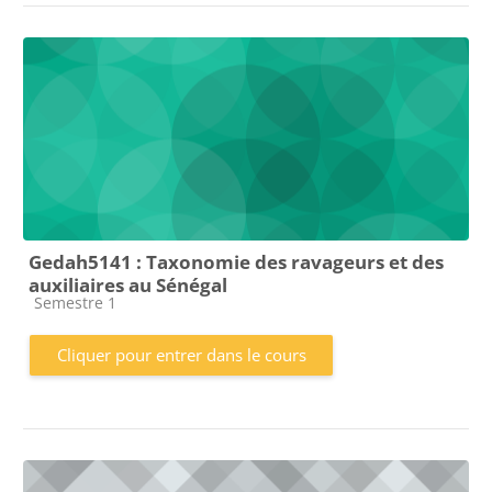
Gedah5141 : Taxonomie des ravageurs et des
auxiliaires au Sénégal
Catégorie de cours
Semestre 1
Cliquer pour entrer dans le cours