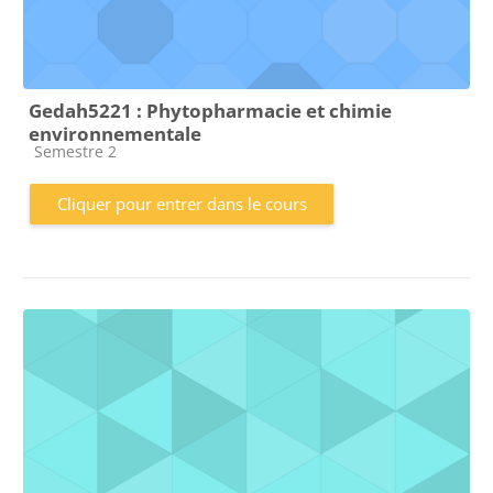
Gedah5221 : Phytopharmacie et chimie
environnementale
Catégorie de cours
Semestre 2
Cliquer pour entrer dans le cours