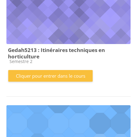
Gedah5213 : Itinéraires techniques en
horticulture
Catégorie de cours
Semestre 2
Cliquer pour entrer dans le cours