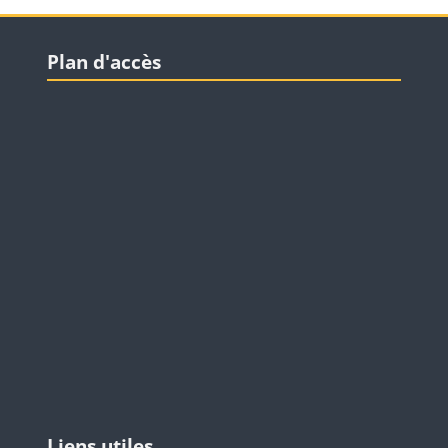
Blocs
Passer Plan d'accès
Plan d'accès
Blocs
Passer Liens utiles
Liens utiles