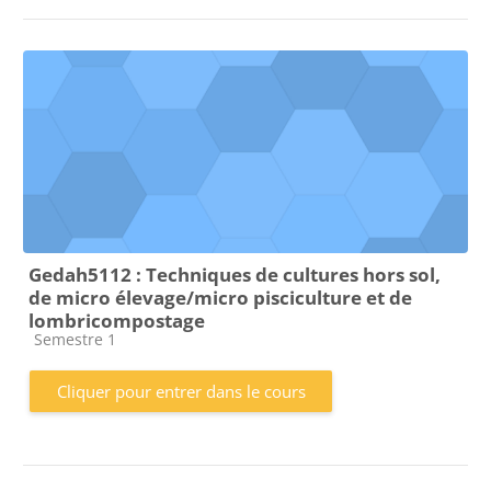
Gedah5112 : Techniques de cultures hors sol,
de micro élevage/micro pisciculture et de
lombricompostage
Catégorie de cours
Semestre 1
Cliquer pour entrer dans le cours