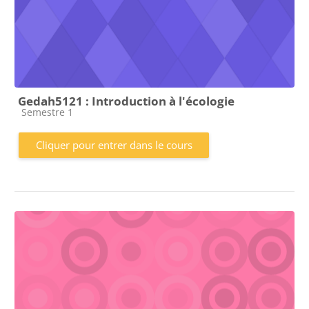
Gedah5121 : Introduction à l'écologie
Catégorie de cours
Semestre 1
Cliquer pour entrer dans le cours