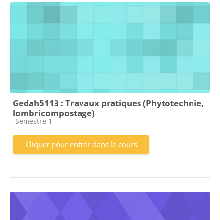
Gedah5113 : Travaux pratiques (Phytotechnie,
lombricompostage)
Catégorie de cours
Semestre 1
Cliquer pour entrer dans le cours