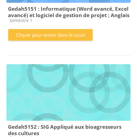
Gedah5151 : Informatique (Word avancé, Excel
avancé) et logiciel de gestion de projet ; Anglais
Catégorie de cours
Semestre 1
Cliquer pour entrer dans le cours
Gedah5152 : SIG Appliqué aux bioagresseurs
des cultures