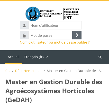
Passer au contenu principal
Nom
d’utilisateur
Mot
Connexion
de
Nom d’utilisateur ou mot de passe oublié ?
passe
Accueil
Français ‎(fr)‎
Recher
des
Cours
Département de Biologie animale
Master en Gestion Durable des Agroécosystèmes Horticoles (GeDAH)
cours
Master en Gestion Durable des
Agroécosystèmes Horticoles
(GeDAH)