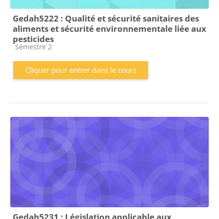
Gedah5222 : Qualité et sécurité sanitaires des
aliments et sécurité environnementale liée aux
pesticides
Catégorie de cours
Semestre 2
Cliquer pour entrer dans le cours
Gedah5231 : Législation applicable aux