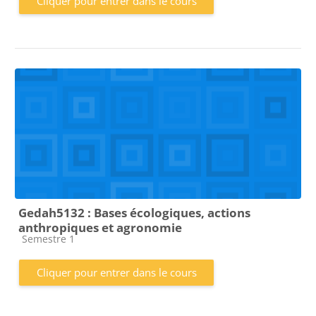
Cliquer pour entrer dans le cours
Gedah5132 : Bases écologiques, actions
anthropiques et agronomie
Catégorie de cours
Semestre 1
Cliquer pour entrer dans le cours