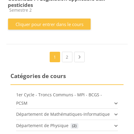
pesticides
Catégorie de cours
Semestre 2
Cliquer pour entrer dans le cours
(current)
Next page
1
2
Catégories de cours
1er Cycle - Troncs Communs - MPI - BCGS -
PCSM
Département de Mathématiques-Informatique
Département de Physique
 (2)