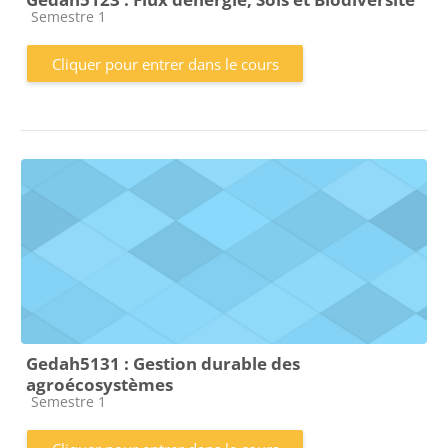
Catégorie de cours
Semestre 1
Cliquer pour entrer dans le cours
Gedah5131 : Gestion durable des
agroécosystèmes
Catégorie de cours
Semestre 1