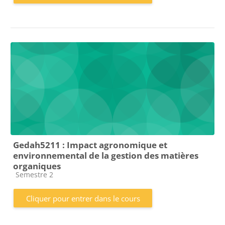
Gedah5211 : Impact agronomique et
environnemental de la gestion des matières
organiques
Catégorie de cours
Semestre 2
Cliquer pour entrer dans le cours