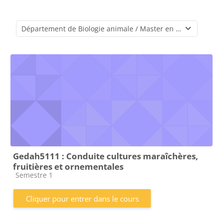
Catégories de cours
Gedah5111 : Conduite cultures maraîchères,
fruitières et ornementales
Catégorie de cours
Semestre 1
Cliquer pour entrer dans le cours