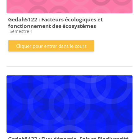
Gedah5122 : Facteurs écologiques et
fonctionnement des écosystèmes
Catégorie de cours
Semestre 1
Cliquer pour entrer dans le cours
Gedah5123 : Flux dénergie, Sols et Biodiversité