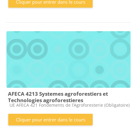
Cliquer pour entrer dans le cours
AFECA 4213 Systemes agroforestiers et
Technologies agroforestieres
Catégorie de cours
UE AFECA 421 Fondements de l’Agroforesterie (Obligatoire)
Cliquer pour entrer dans le cours