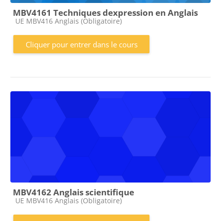
MBV4161 Techniques dexpression en Anglais
Catégorie de cours
UE MBV416 Anglais (Obligatoire)
Cliquer pour entrer dans le cours
MBV4162 Anglais scientifique
Catégorie de cours
UE MBV416 Anglais (Obligatoire)