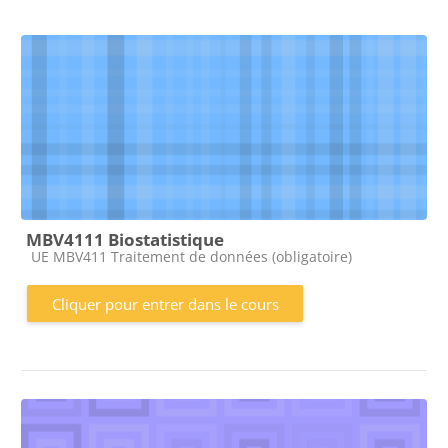
MBV4111 Biostatistique
Catégorie de cours
UE MBV411 Traitement de données (obligatoire)
Cliquer pour entrer dans le cours