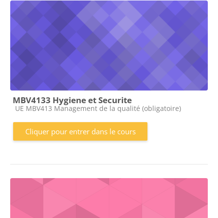
MBV4133 Hygiene et Securite
Catégorie de cours
UE MBV413 Management de la qualité (obligatoire)
Cliquer pour entrer dans le cours