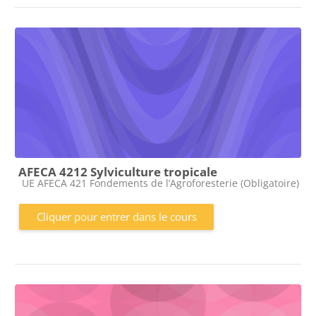
AFECA 4212 Sylviculture tropicale
Catégorie de cours
UE AFECA 421 Fondements de l’Agroforesterie (Obligatoire)
Cliquer pour entrer dans le cours