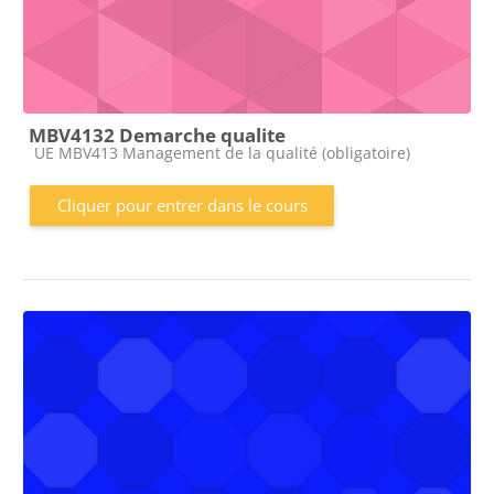
MBV4132 Demarche qualite
Catégorie de cours
UE MBV413 Management de la qualité (obligatoire)
Cliquer pour entrer dans le cours