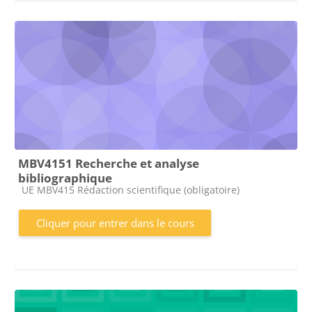
MBV4151 Recherche et analyse
bibliographique
Catégorie de cours
UE MBV415 Rédaction scientifique (obligatoire)
Cliquer pour entrer dans le cours