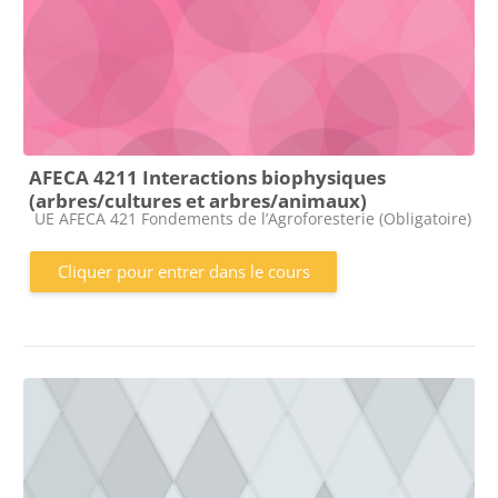
AFECA 4211 Interactions biophysiques
(arbres/cultures et arbres/animaux)
Catégorie de cours
UE AFECA 421 Fondements de l’Agroforesterie (Obligatoire)
Cliquer pour entrer dans le cours