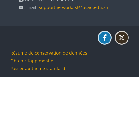
E-mail:
supportnetwork.fst@ucad.edu.sn
Résumé de conservation de données
Obtenir l’app mobile
Passer au thème standard