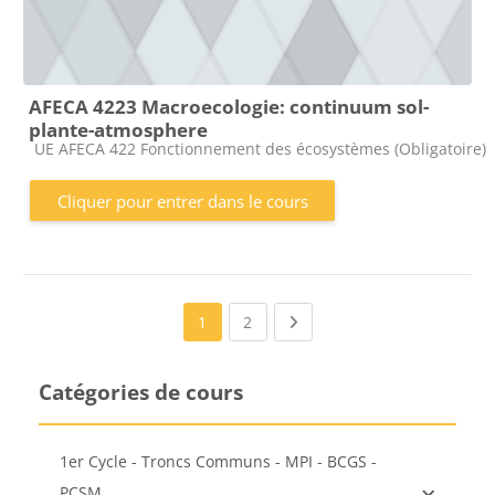
AFECA 4223 Macroecologie: continuum sol-
plante-atmosphere
Catégorie de cours
UE AFECA 422 Fonctionnement des écosystèmes (Obligatoire)
Cliquer pour entrer dans le cours
(current)
Next page
1
2
Catégories de cours
1er Cycle - Troncs Communs - MPI - BCGS -
PCSM