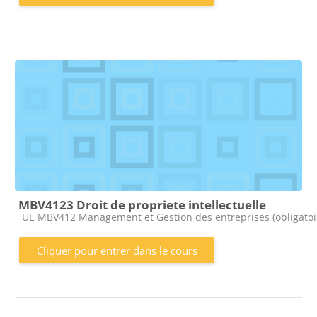
MBV4123 Droit de propriete intellectuelle
Catégorie de cours
UE MBV412 Management et Gestion des entreprises (obligatoi
Cliquer pour entrer dans le cours