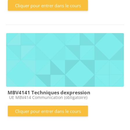
Cliquer pour entrer dans le cours
MBV4141 Techniques dexpression
Catégorie de cours
UE MBV414 Communication (obligatoire)
Cliquer pour entrer dans le cours