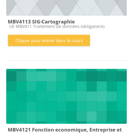
MBV4113 SIG-Cartographie
Catégorie de cours
UE MBV411 Traitement de données (obligatoire)
Cliquer pour entrer dans le cours
MBV4121 Fonction economique, Entreprise et