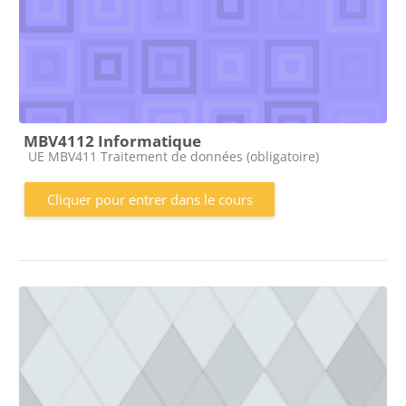
MBV4112 Informatique
Catégorie de cours
UE MBV411 Traitement de données (obligatoire)
Cliquer pour entrer dans le cours