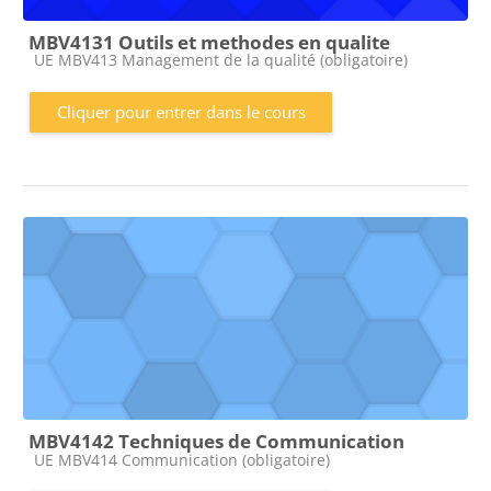
MBV4131 Outils et methodes en qualite
Catégorie de cours
UE MBV413 Management de la qualité (obligatoire)
Cliquer pour entrer dans le cours
MBV4142 Techniques de Communication
Catégorie de cours
UE MBV414 Communication (obligatoire)