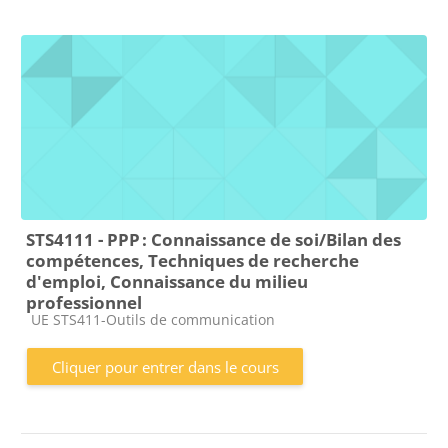
STS4111 - PPP : Connaissance de soi/Bilan des
compétences, Techniques de recherche
d'emploi, Connaissance du milieu
professionnel
Catégorie de cours
UE STS411-Outils de communication
Cliquer pour entrer dans le cours