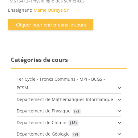
Catégorie de cours
MSTS412- Physiologie des semences
Enseignant:
Mame Oureye SY
Cliquer pour entrer dans le cours
Catégories de cours
1er Cycle - Troncs Communs - MPI - BCGS -
PCSM
Département de Mathématiques-Informatique
Département de Physique
 (2)
Département de Chimie
 (18)
Département de Géologie
 (9)