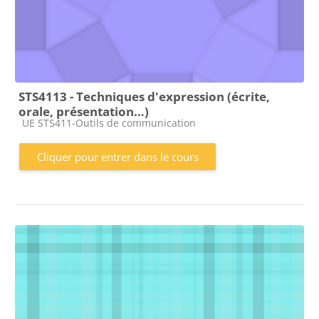
STS4113 - Techniques d'expression (écrite,
orale, présentation…)
Catégorie de cours
UE STS411-Outils de communication
Cliquer pour entrer dans le cours