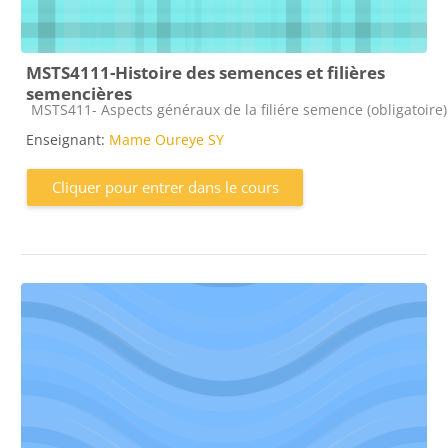
MSTS4111-Histoire des semences et filières
semencières
Catégorie de cours
MSTS411- Aspects généraux de la filiére semence (obligatoire)
Enseignant:
Mame Oureye SY
Cliquer pour entrer dans le cours