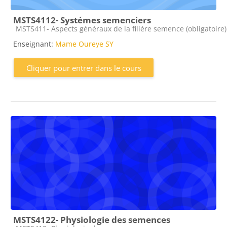
MSTS4112- Systémes semenciers
Catégorie de cours
MSTS411- Aspects généraux de la filiére semence (obligatoire)
Enseignant:
Mame Oureye SY
Cliquer pour entrer dans le cours
MSTS4122- Physiologie des semences