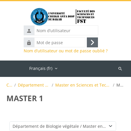
Passer au contenu principal
Nom
d’utilisateur
Mot
Connexion
de
Nom d’utilisateur ou mot de passe oublié ?
passe
Accueil
Français ‎(fr)‎
Recher
des
Cours
Département de Biologie végétale
Master en Sciences et Technologies des Semences (MSTS)
MASTER 1
cours
MASTER 1
Catégories de cours