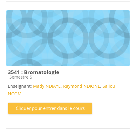
3541 : Bromatologie
Catégorie de cours
Semestre 5
Enseignant:
Mady NDIAYE
,
Raymond NDIONE
,
Saliou
NGOM
Cliquer pour entrer dans le cours