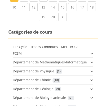
(current)
(current)
(current)
(current)
(current)
(current)
(current)
(current)
(current
10
11
12
13
14
15
16
17
18
(current)
(current)
Next page
19
20
Catégories de cours
1er Cycle - Troncs Communs - MPI - BCGS -
PCSM
Département de Mathématiques-Informatique
Département de Physique
 (2)
Département de Chimie
 (18)
Département de Géologie
 (9)
Département de Biologie animale
 (7)