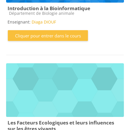
Introduction à la Bioinformatique
Catégorie de cours
Département de Biologie animale
Enseignant:
Diaga DIOUF
Cliquer pour entrer dans le cours
Les Facteurs Ecologiques et leurs influences
sur les êtres vivants