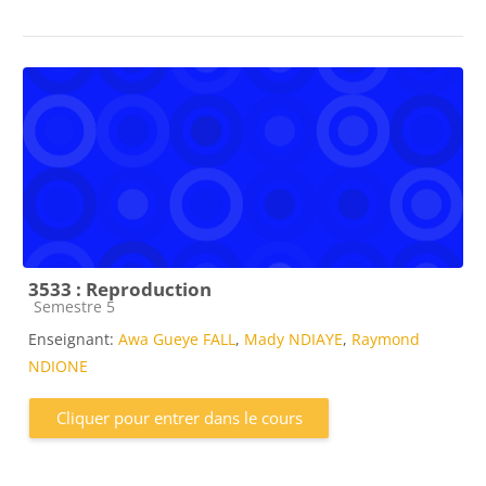
3533 : Reproduction
Catégorie de cours
Semestre 5
Enseignant:
Awa Gueye FALL
,
Mady NDIAYE
,
Raymond
NDIONE
Cliquer pour entrer dans le cours