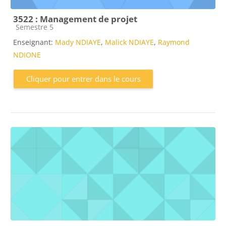
3522 : Management de projet
Catégorie de cours
Semestre 5
Enseignant:
Mady NDIAYE
,
Malick NDIAYE
,
Raymond
NDIONE
Cliquer pour entrer dans le cours