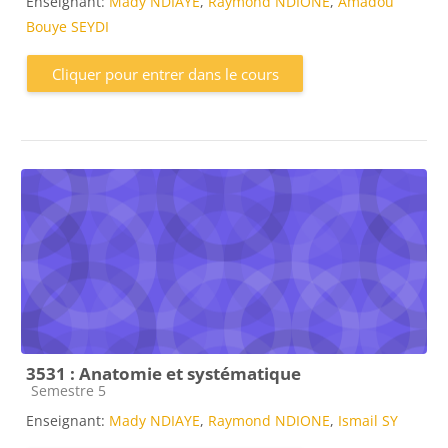
Enseignant:
Mady NDIAYE
,
Raymond NDIONE
,
Amadou
Bouye SEYDI
Cliquer pour entrer dans le cours
3531 : Anatomie et systématique
Catégorie de cours
Semestre 5
Enseignant:
Mady NDIAYE
,
Raymond NDIONE
,
Ismail SY