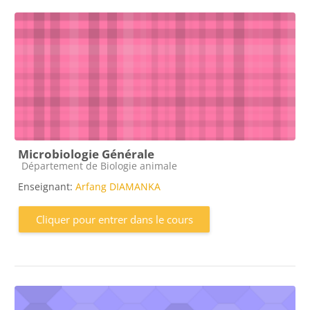
Microbiologie Générale
Catégorie de cours
Département de Biologie animale
Enseignant:
Arfang DIAMANKA
Cliquer pour entrer dans le cours