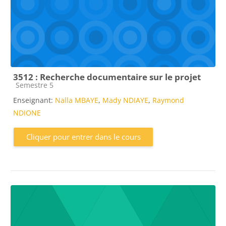
3512 : Recherche documentaire sur le projet
Catégorie de cours
Semestre 5
Enseignant:
Nalla MBAYE
,
Mady NDIAYE
,
Raymond
NDIONE
Cliquer pour entrer dans le cours