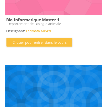
Bio-Informatique Master 1
Catégorie de cours
Département de Biologie animale
Enseignant:
Fatimata MBAYE
Cliquer pour entrer dans le cours