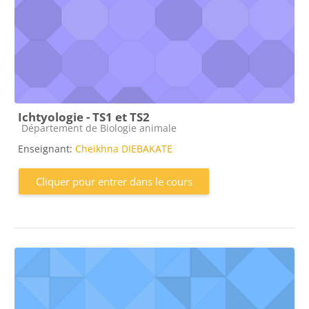
Ichtyologie - TS1 et TS2
Catégorie de cours
Département de Biologie animale
Enseignant:
Cheikhna DIEBAKATE
Cliquer pour entrer dans le cours