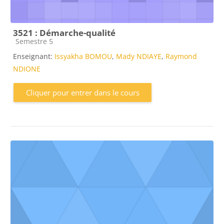
3521 : Démarche-qualité
Catégorie de cours
Semestre 5
Enseignant:
Issyakha BOMOU
,
Mady NDIAYE
,
Raymond
NDIONE
Cliquer pour entrer dans le cours