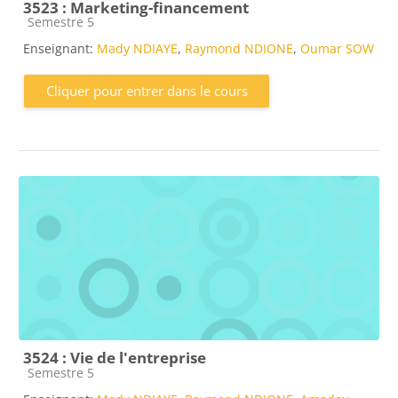
3523 : Marketing-financement
Catégorie de cours
Semestre 5
Enseignant:
Mady NDIAYE
,
Raymond NDIONE
,
Oumar SOW
Cliquer pour entrer dans le cours
3524 : Vie de l'entreprise
Catégorie de cours
Semestre 5