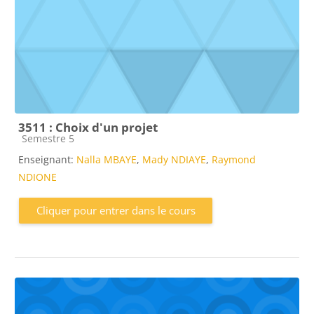
3511 : Choix d'un projet
Catégorie de cours
Semestre 5
Enseignant:
Nalla MBAYE
,
Mady NDIAYE
,
Raymond
NDIONE
Cliquer pour entrer dans le cours