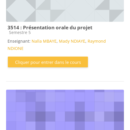
3514 : Présentation orale du projet
Catégorie de cours
Semestre 5
Enseignant:
Nalla MBAYE
,
Mady NDIAYE
,
Raymond
NDIONE
Cliquer pour entrer dans le cours