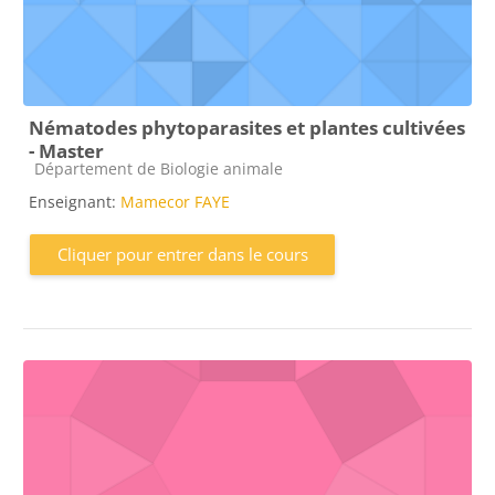
Nématodes phytoparasites et plantes cultivées
- Master
Catégorie de cours
Département de Biologie animale
Enseignant:
Mamecor FAYE
Cliquer pour entrer dans le cours