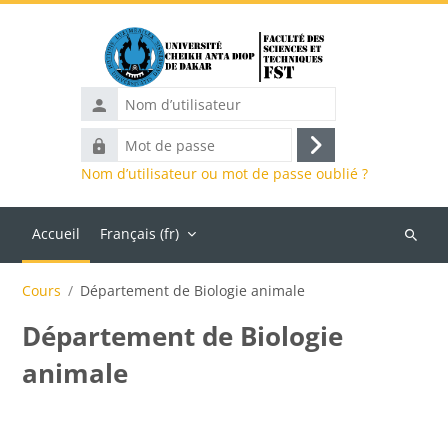
Passer au contenu principal
Nom
d’utilisateur
Mot
Connexion
de
Nom d’utilisateur ou mot de passe oublié ?
passe
Accueil
Français ‎(fr)‎
Recher
des
Cours
Département de Biologie animale
cours
Département de Biologie
animale