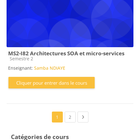
MS2-I82 Architectures SOA et micro-services
Catégorie de cours
Semestre 2
Enseignant:
Samba NDIAYE
Cliquer pour entrer dans le cours
(current)
Next page
1
2
Catégories de cours