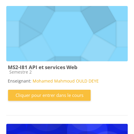
MS2-I81 API et services Web
Catégorie de cours
Semestre 2
Enseignant:
Mohamed Mahmoud OULD DEYE
Cliquer pour entrer dans le cours