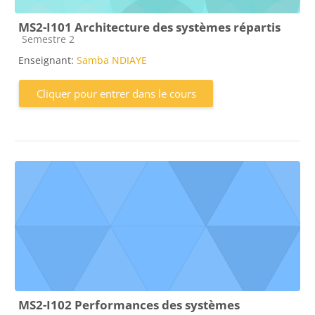
MS2-I101 Architecture des systèmes répartis
Catégorie de cours
Semestre 2
Enseignant:
Samba NDIAYE
Cliquer pour entrer dans le cours
MS2-I102 Performances des systèmes