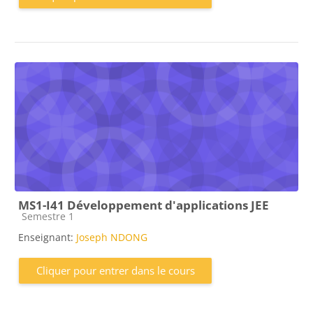
MS1-I41 Développement d'applications JEE
Catégorie de cours
Semestre 1
Enseignant:
Joseph NDONG
Cliquer pour entrer dans le cours