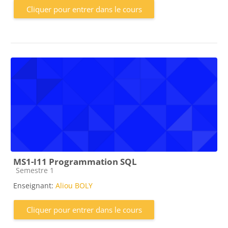
Cliquer pour entrer dans le cours
MS1-I11 Programmation SQL
Catégorie de cours
Semestre 1
Enseignant:
Aliou BOLY
Cliquer pour entrer dans le cours