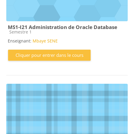
MS1-I21 Administration de Oracle Database
Catégorie de cours
Semestre 1
Enseignant:
Mbaye SENE
Cliquer pour entrer dans le cours