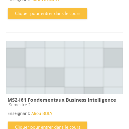
Cliquer pour entrer dans le cours
MS2-I61 Fondementaux Business Intelligence
Catégorie de cours
Semestre 2
Enseignant:
Aliou BOLY
Cliquer pour entrer dans le cours