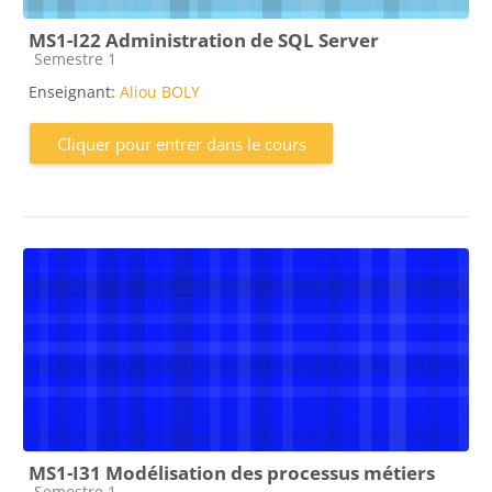
MS1-I22 Administration de SQL Server
Catégorie de cours
Semestre 1
Enseignant:
Aliou BOLY
Cliquer pour entrer dans le cours
MS1-I31 Modélisation des processus métiers
Catégorie de cours
Semestre 1