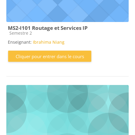
MS2-I101 Routage et Services IP
Catégorie de cours
Semestre 2
Enseignant:
Ibrahima Niang
Cliquer pour entrer dans le cours