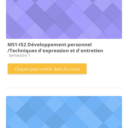
MS1-I52 Développement personnel
/Techniques d'expression et d'entretien
Catégorie de cours
Semestre 1
Cliquer pour entrer dans le cours