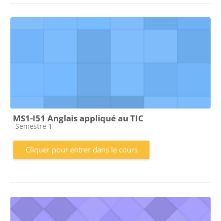
MS1-I51 Anglais appliqué au TIC
Catégorie de cours
Semestre 1
Cliquer pour entrer dans le cours