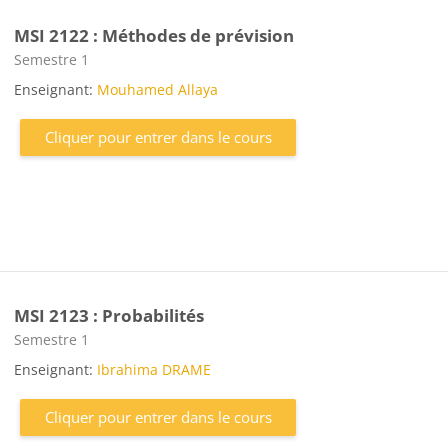
MSI 2122 : Méthodes de prévision
Catégorie de cours
Semestre 1
Enseignant:
Mouhamed Allaya
Cliquer pour entrer dans le cours
MSI 2123 : Probabilités
Catégorie de cours
Semestre 1
Enseignant:
Ibrahima DRAME
Cliquer pour entrer dans le cours