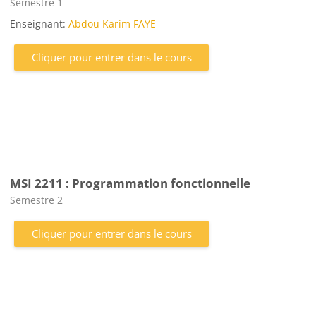
Catégorie de cours
Semestre 1
Enseignant:
Abdou Karim FAYE
Cliquer pour entrer dans le cours
MSI 2211 : Programmation fonctionnelle
Catégorie de cours
Semestre 2
Cliquer pour entrer dans le cours