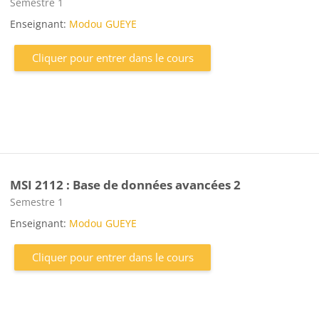
Catégorie de cours
Semestre 1
Enseignant:
Modou GUEYE
Cliquer pour entrer dans le cours
MSI 2112 : Base de données avancées 2
Catégorie de cours
Semestre 1
Enseignant:
Modou GUEYE
Cliquer pour entrer dans le cours