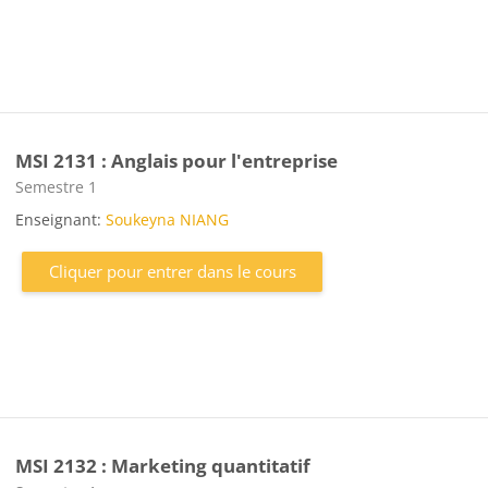
MSI 2131 : Anglais pour l'entreprise
Catégorie de cours
Semestre 1
Enseignant:
Soukeyna NIANG
Cliquer pour entrer dans le cours
MSI 2132 : Marketing quantitatif