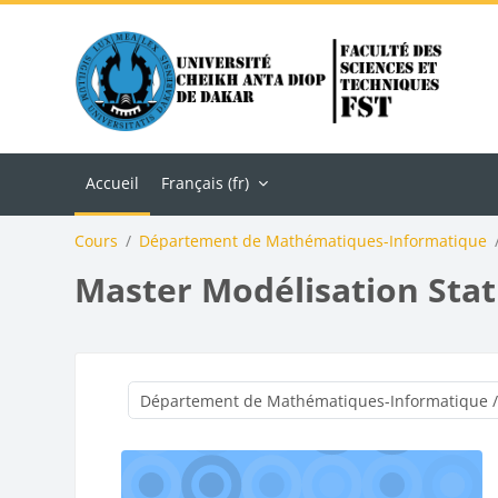
Passer au contenu principal
Accueil
Français ‎(fr)‎
Cours
Département de Mathématiques-Informatique
Master Modélisation Stati