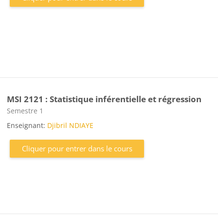
MSI 2121 : Statistique inférentielle et régression
Catégorie de cours
Semestre 1
Enseignant:
Djibril NDIAYE
Cliquer pour entrer dans le cours