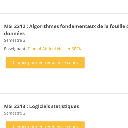
MSI 2212 : Algorithmes fondamentaux de la fouille 
données
Catégorie de cours
Semestre 2
Enseignant:
Djamal Abdoul Nasser SECK
Cliquer pour entrer dans le cours
MSI 2213 : Logiciels statistiques
Catégorie de cours
Semestre 2
Cliquer pour entrer dans le cours