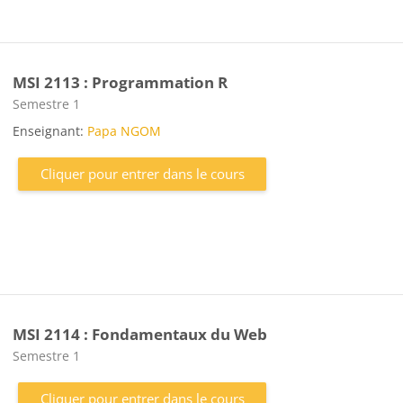
MSI 2113 : Programmation R
Catégorie de cours
Semestre 1
Enseignant:
Papa NGOM
Cliquer pour entrer dans le cours
MSI 2114 : Fondamentaux du Web
Catégorie de cours
Semestre 1
Cliquer pour entrer dans le cours