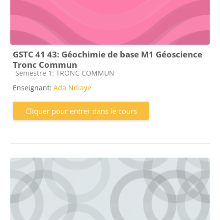
GSTC 41 43: Géochimie de base M1 Géoscience
Tronc Commun
Catégorie de cours
Semestre 1: TRONC COMMUN
Enseignant:
Ada Ndiaye
Cliquer pour entrer dans le cours