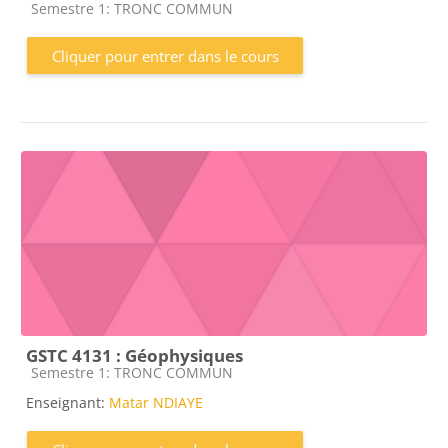
Catégorie de cours
Semestre 1: TRONC COMMUN
Cliquer pour entrer dans le cours
GSTC 4131 : Géophysiques
Catégorie de cours
Semestre 1: TRONC COMMUN
Enseignant:
Matar NDIAYE