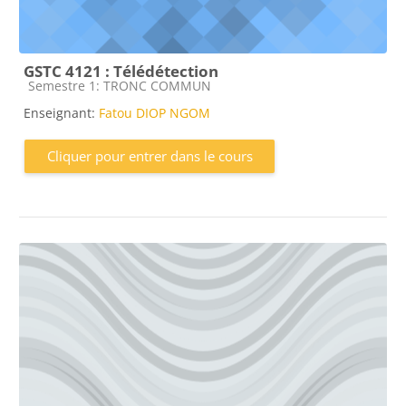
GSTC 4121 : Télédétection
Catégorie de cours
Semestre 1: TRONC COMMUN
Enseignant:
Fatou DIOP NGOM
Cliquer pour entrer dans le cours