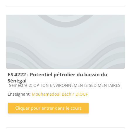
ES 4222 : Potentiel pétrolier du bassin du
Sénégal
Catégorie de cours
Semestre 2: OPTION ENVIRONNEMENTS SEDIMENTAIRES
Enseignant:
Mouhamadoul Bachir DIOUF
Cliquer pour entrer dans le cours