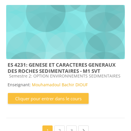
ES 4231: GENESE ET CARACTERES GENERAUX
DES ROCHES SEDIMENTAIRES - M1 SVT
Catégorie de cours
Semestre 2: OPTION ENVIRONNEMENTS SEDIMENTAIRES
Enseignant:
Mouhamadoul Bachir DIOUF
Cliquer pour entrer dans le cours
(current)
(current)
Next page
1
2
3