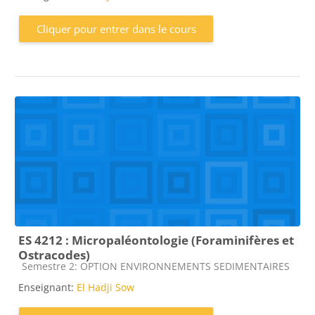
Cliquer pour entrer dans le cours
ES 4212 : Micropaléontologie (Foraminifères et
Ostracodes)
Catégorie de cours
Semestre 2: OPTION ENVIRONNEMENTS SEDIMENTAIRES
Enseignant:
El Hadji Sow