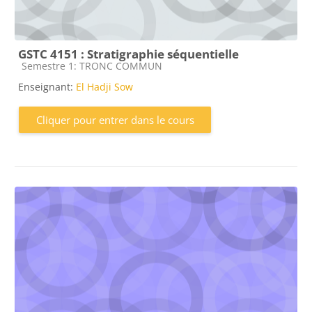
GSTC 4151 : Stratigraphie séquentielle
Catégorie de cours
Semestre 1: TRONC COMMUN
Enseignant:
El Hadji Sow
Cliquer pour entrer dans le cours