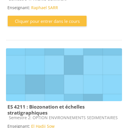
Enseignant:
Raphael SARR
Cliquer pour entrer dans le cours
ES 4211 : Biozonation et échelles
stratigraphiques
Catégorie de cours
Semestre 2: OPTION ENVIRONNEMENTS SEDIMENTAIRES
Enseignant:
El Hadji Sow