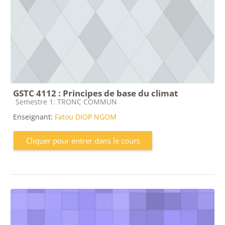
GSTC 4112 : Principes de base du climat
Catégorie de cours
Semestre 1: TRONC COMMUN
Enseignant:
Fatou DIOP NGOM
Cliquer pour entrer dans le cours