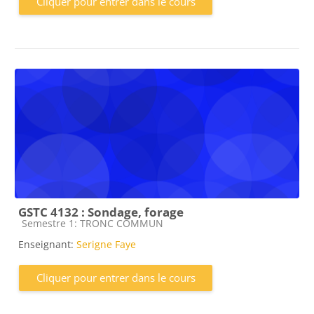
Cliquer pour entrer dans le cours
GSTC 4132 : Sondage, forage
Catégorie de cours
Semestre 1: TRONC COMMUN
Enseignant:
Serigne Faye
Cliquer pour entrer dans le cours