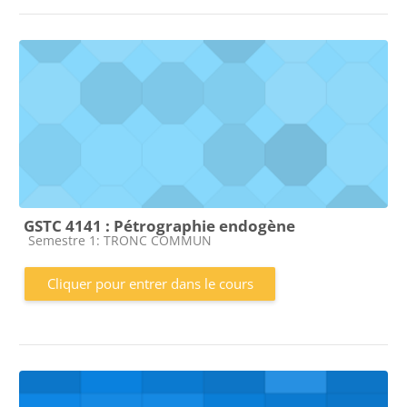
GSTC 4141 : Pétrographie endogène
Catégorie de cours
Semestre 1: TRONC COMMUN
Cliquer pour entrer dans le cours