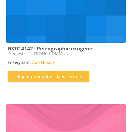
GSTC 4142 : Pétrographie exogène
Catégorie de cours
Semestre 1: TRONC COMMUN
Enseignant:
Ada Ndiaye
Cliquer pour entrer dans le cours