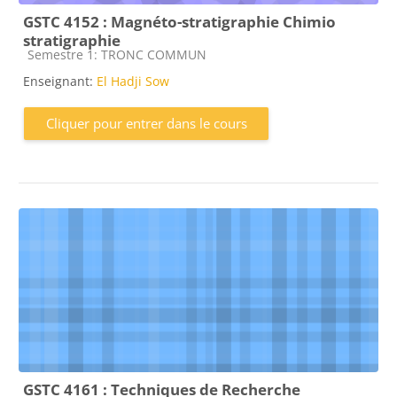
GSTC 4152 : Magnéto-stratigraphie Chimio
stratigraphie
Catégorie de cours
Semestre 1: TRONC COMMUN
Enseignant:
El Hadji Sow
Cliquer pour entrer dans le cours
GSTC 4161 : Techniques de Recherche