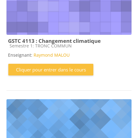
GSTC 4113 : Changement climatique
Catégorie de cours
Semestre 1: TRONC COMMUN
Enseignant:
Raymond MALOU
Cliquer pour entrer dans le cours