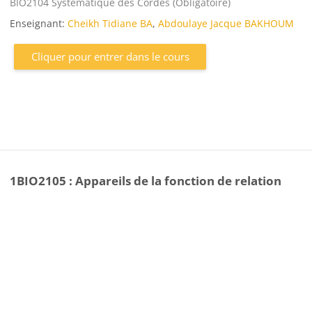
Catégorie de cours
BIO2104 Systématique des Cordés (Obligatoire)
Enseignant:
Cheikh Tidiane BA
,
Abdoulaye Jacque BAKHOUM
Cliquer pour entrer dans le cours
1BIO2105 : Appareils de la fonction de relation