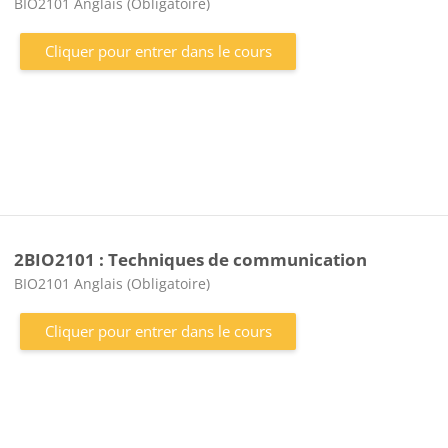
Catégorie de cours
BIO2101 Anglais (Obligatoire)
Cliquer pour entrer dans le cours
2BIO2101 : Techniques de communication
Catégorie de cours
BIO2101 Anglais (Obligatoire)
Cliquer pour entrer dans le cours