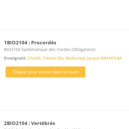
1BIO2104 : Procordés
Catégorie de cours
BIO2104 Systématique des Cordés (Obligatoire)
Enseignant:
Cheikh Tidiane BA
,
Abdoulaye Jacque BAKHOUM
Cliquer pour entrer dans le cours
2BIO2104 : Vertébrés