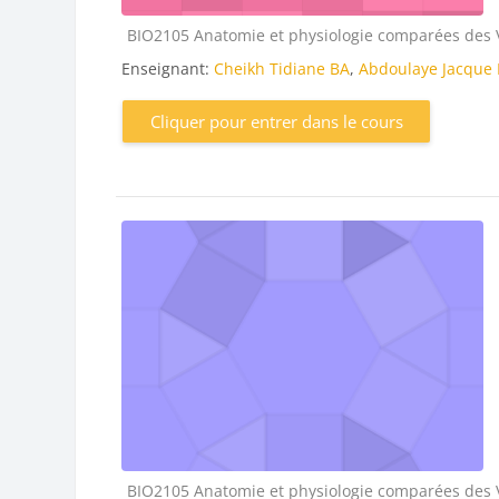
Catégorie de cours
BIO2105 Anatomie et physiologie comparées des V
Enseignant:
Cheikh Tidiane BA
,
Abdoulaye Jacqu
Cliquer pour entrer dans le cours
Catégorie de cours
BIO2105 Anatomie et physiologie comparées des V