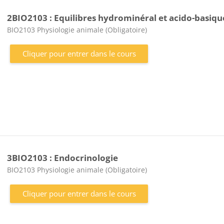
2BIO2103 : Equilibres hydrominéral et acido-basiqu
Catégorie de cours
BIO2103 Physiologie animale (Obligatoire)
Cliquer pour entrer dans le cours
3BIO2103 : Endocrinologie
Catégorie de cours
BIO2103 Physiologie animale (Obligatoire)
Cliquer pour entrer dans le cours