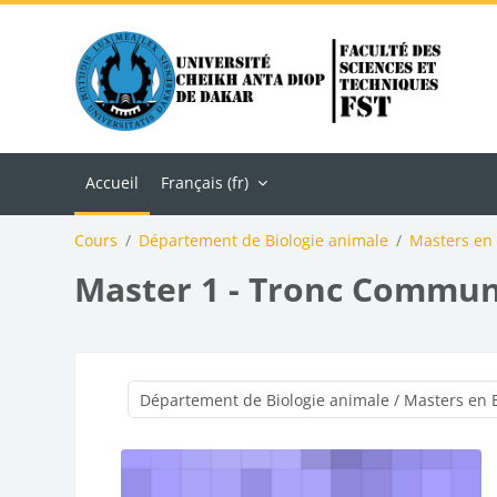
Passer au contenu principal
Accueil
Français ‎(fr)‎
Cours
Département de Biologie animale
Masters en 
Master 1 - Tronc Commu