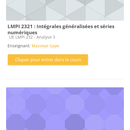
LMPI 2321 : Intégrales généralisées et séries
numériques
Catégorie de cours
UE LMPI 232 - Analyse 3
Enseignant:
Masseye Gaye
Cliquer pour entrer dans le cours