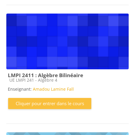
LMPI 2411 : Algèbre Bilinéaire
Catégorie de cours
UE LMPI 241 - Algèbre 4
Enseignant:
Amadou Lamine Fall
Cliquer pour entrer dans le cours