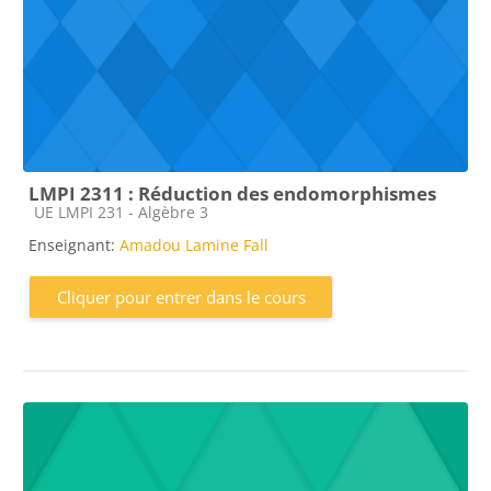
LMPI 2311 : Réduction des endomorphismes
Catégorie de cours
UE LMPI 231 - Algèbre 3
Enseignant:
Amadou Lamine Fall
Cliquer pour entrer dans le cours