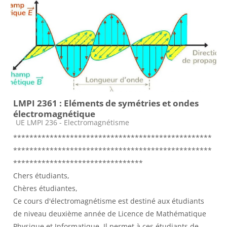
LMPI 2361 : Eléments de symétries et ondes
électromagnétique
Catégorie de cours
UE LMPI 236 - Electromagnétisme
*************************************************
*************************************************
********************************
Chers étudiants,
Chères étudiantes,
Ce cours d'électromagnétisme est destiné aux étudiants
de niveau deuxième année de Licence de Mathématique
Physique et Informatique. Il permet à ces étudiants de