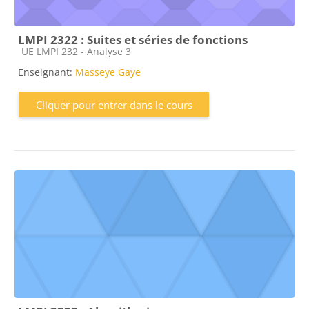
LMPI 2322 : Suites et séries de fonctions
Catégorie de cours
UE LMPI 232 - Analyse 3
Enseignant:
Masseye Gaye
Cliquer pour entrer dans le cours