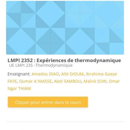
LMPI 2352 : Expériences de thermodynamique
Catégorie de cours
UE LMPI 235 -Thermodynamique
Enseignant:
Amadou DIAO
,
Allé DIOUM
,
Ibrahima Gueye
FAYE
,
Oumar A NIASSE
,
Abel SAMBOU
,
Malick SOW
,
Omar
Ngor THIAM
Cliquer pour entrer dans le cours