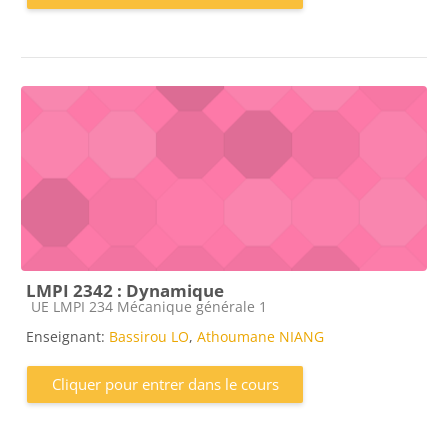
LMPI 2342 : Dynamique
Catégorie de cours
UE LMPI 234 Mécanique générale 1
Enseignant:
Bassirou LO
,
Athoumane NIANG
Cliquer pour entrer dans le cours