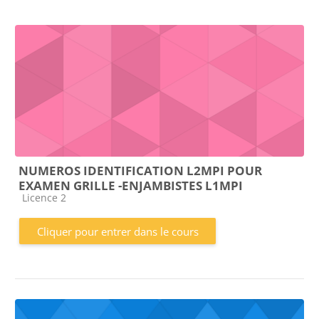
NUMEROS IDENTIFICATION L2MPI POUR
EXAMEN GRILLE -ENJAMBISTES L1MPI
Catégorie de cours
Licence 2
Cliquer pour entrer dans le cours