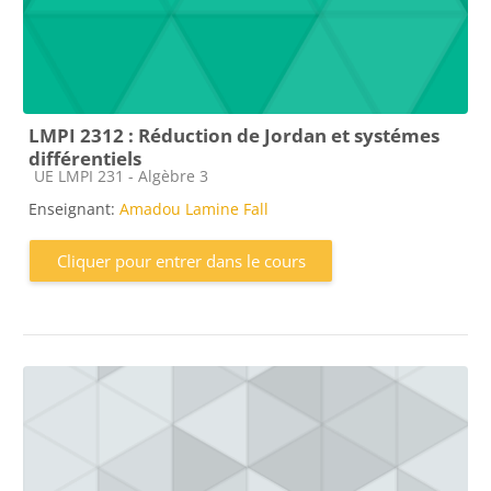
LMPI 2312 : Réduction de Jordan et systémes
différentiels
Catégorie de cours
UE LMPI 231 - Algèbre 3
Enseignant:
Amadou Lamine Fall
Cliquer pour entrer dans le cours