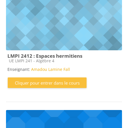
LMPI 2412 : Espaces hermitiens
Catégorie de cours
UE LMPI 241 - Algèbre 4
Enseignant:
Amadou Lamine Fall
Cliquer pour entrer dans le cours