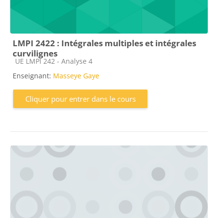
LMPI 2422 : Intégrales multiples et intégrales
curvilignes
Catégorie de cours
UE LMPI 242 - Analyse 4
Enseignant:
Masseye Gaye
Cliquer pour entrer dans le cours