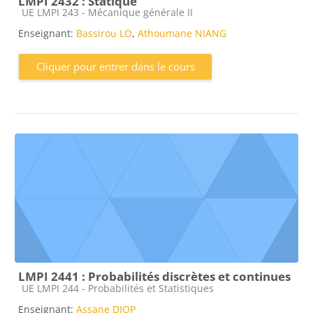
LMPI 2432 : Statique
Catégorie de cours
UE LMPI 243 - Mécanique générale II
Enseignant:
Bassirou LO
,
Athoumane NIANG
Cliquer pour entrer dans le cours
LMPI 2441 : Probabilités discrètes et continues
Catégorie de cours
UE LMPI 244 - Probabilités et Statistiques
Enseignant:
Assane DIOP