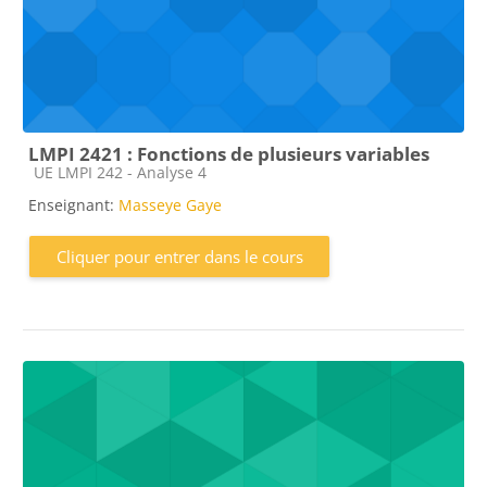
LMPI 2421 : Fonctions de plusieurs variables
Catégorie de cours
UE LMPI 242 - Analyse 4
Enseignant:
Masseye Gaye
Cliquer pour entrer dans le cours