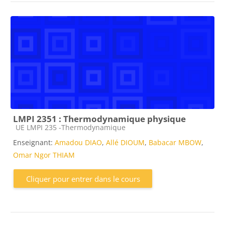
LMPI 2351 : Thermodynamique physique
Catégorie de cours
UE LMPI 235 -Thermodynamique
Enseignant:
Amadou DIAO
,
Allé DIOUM
,
Babacar MBOW
,
Omar Ngor THIAM
Cliquer pour entrer dans le cours