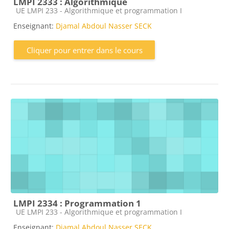
LMPI 2333 : Algorithmique
Catégorie de cours
UE LMPI 233 - Algorithmique et programmation I
Enseignant:
Djamal Abdoul Nasser SECK
Cliquer pour entrer dans le cours
LMPI 2334 : Programmation 1
Catégorie de cours
UE LMPI 233 - Algorithmique et programmation I
Enseignant:
Djamal Abdoul Nasser SECK