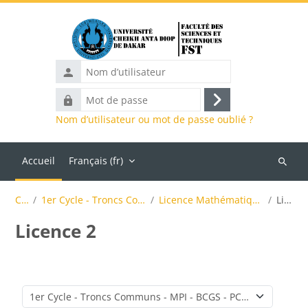
Passer au contenu principal
Nom
d’utilisateur
Mot
Connexion
de
Nom d’utilisateur ou mot de passe oublié ?
passe
Accueil
Français ‎(fr)‎
Recher
des
Cours
1er Cycle - Troncs Communs - MPI - BCGS - PCSM
Licence Mathématique, Physique et Informatique
Licence 2
cours
Licence 2
Catégories de cours