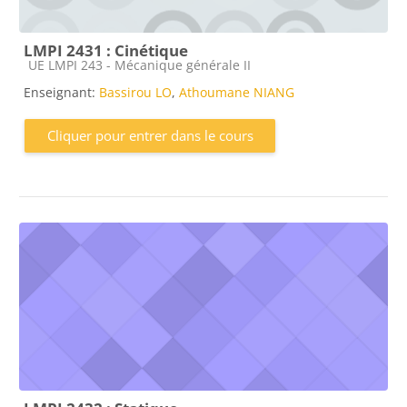
LMPI 2431 : Cinétique
Catégorie de cours
UE LMPI 243 - Mécanique générale II
Enseignant:
Bassirou LO
,
Athoumane NIANG
Cliquer pour entrer dans le cours