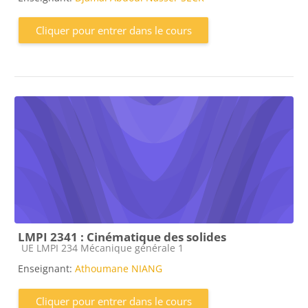
Cliquer pour entrer dans le cours
LMPI 2341 : Cinématique des solides
Catégorie de cours
UE LMPI 234 Mécanique générale 1
Enseignant:
Athoumane NIANG
Cliquer pour entrer dans le cours