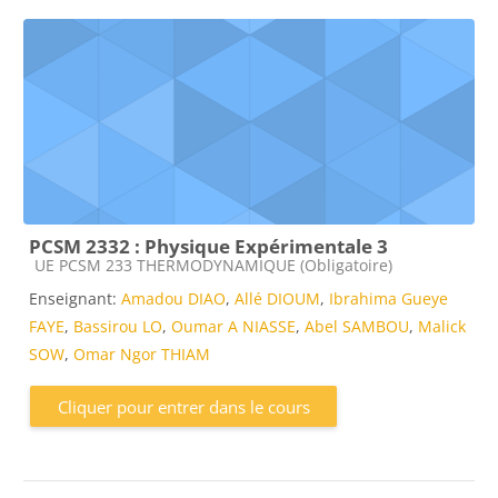
PCSM 2332 : Physique Expérimentale 3
Catégorie de cours
UE PCSM 233 THERMODYNAMIQUE (Obligatoire)
Enseignant:
Amadou DIAO
,
Allé DIOUM
,
Ibrahima Gueye
FAYE
,
Bassirou LO
,
Oumar A NIASSE
,
Abel SAMBOU
,
Malick
SOW
,
Omar Ngor THIAM
Cliquer pour entrer dans le cours