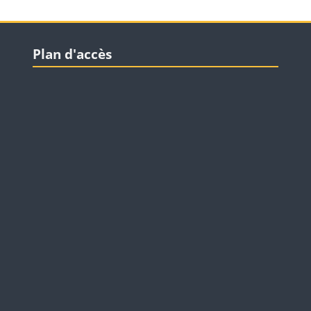
Blocs
Passer Plan d'accès
Plan d'accès
Passer Liens utiles