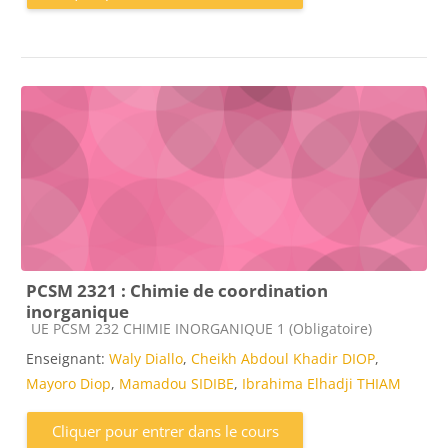
PCSM 2321 : Chimie de coordination
inorganique
Catégorie de cours
UE PCSM 232 CHIMIE INORGANIQUE 1 (Obligatoire)
Enseignant:
Waly Diallo
,
Cheikh Abdoul Khadir DIOP
,
Mayoro Diop
,
Mamadou SIDIBE
,
Ibrahima Elhadji THIAM
Cliquer pour entrer dans le cours