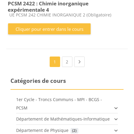
PCSM 2422 : Chimie inorganique
expérimentale 4
Catégorie de cours
UE PCSM 242 CHIMIE INORGANIQUE 2 (Obligatoire)
Cliquer pour entrer dans le cours
(current)
Next page
1
2
Catégories de cours
1er Cycle - Troncs Communs - MPI - BCGS -
PCSM
Département de Mathématiques-Informatique
Département de Physique
 (2)