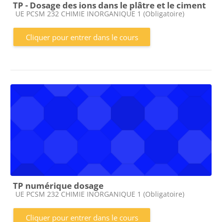
TP - Dosage des ions dans le plâtre et le ciment
Catégorie de cours
UE PCSM 232 CHIMIE INORGANIQUE 1 (Obligatoire)
Cliquer pour entrer dans le cours
TP numérique dosage
Catégorie de cours
UE PCSM 232 CHIMIE INORGANIQUE 1 (Obligatoire)
Cliquer pour entrer dans le cours