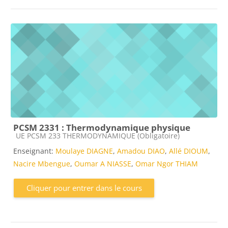
PCSM 2331 : Thermodynamique physique
Catégorie de cours
UE PCSM 233 THERMODYNAMIQUE (Obligatoire)
Enseignant:
Moulaye DIAGNE
,
Amadou DIAO
,
Allé DIOUM
,
Nacire Mbengue
,
Oumar A NIASSE
,
Omar Ngor THIAM
Cliquer pour entrer dans le cours