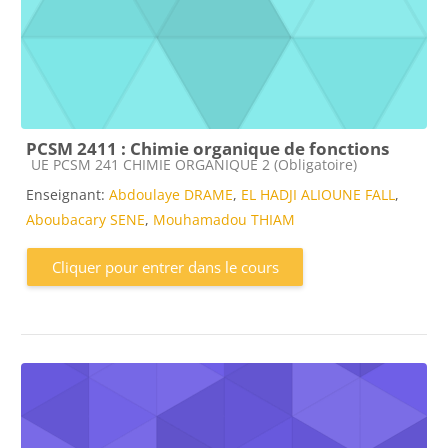
PCSM 2411 : Chimie organique de fonctions
Catégorie de cours
UE PCSM 241 CHIMIE ORGANIQUE 2 (Obligatoire)
Enseignant:
Abdoulaye DRAME
,
EL HADJI ALIOUNE FALL
,
Aboubacary SENE
,
Mouhamadou THIAM
Cliquer pour entrer dans le cours