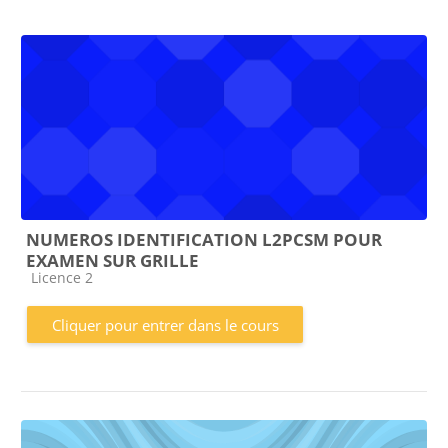
NUMEROS IDENTIFICATION L2PCSM POUR
EXAMEN SUR GRILLE
Catégorie de cours
Licence 2
Cliquer pour entrer dans le cours