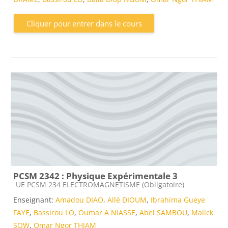
Cliquer pour entrer dans le cours
PCSM 2342 : Physique Expérimentale 3
Catégorie de cours
UE PCSM 234 ELECTROMAGNETISME (Obligatoire)
Enseignant:
Amadou DIAO
,
Allé DIOUM
,
Ibrahima Gueye
FAYE
,
Bassirou LO
,
Oumar A NIASSE
,
Abel SAMBOU
,
Malick
SOW
,
Omar Ngor THIAM