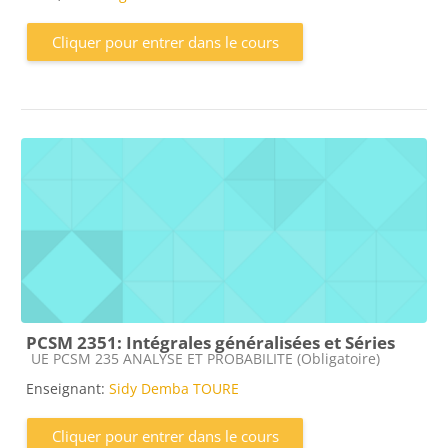
Cliquer pour entrer dans le cours
PCSM 2351: Intégrales généralisées et Séries
Catégorie de cours
UE PCSM 235 ANALYSE ET PROBABILITE (Obligatoire)
Enseignant:
Sidy Demba TOURE
Cliquer pour entrer dans le cours