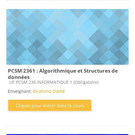
PCSM 2361 : Algorithmique et Structures de
données
Catégorie de cours
UE PCSM 236 INFORMATIQUE 1 (Obligatoire)
Enseignant:
Ibrahima DIANE
Cliquer pour entrer dans le cours