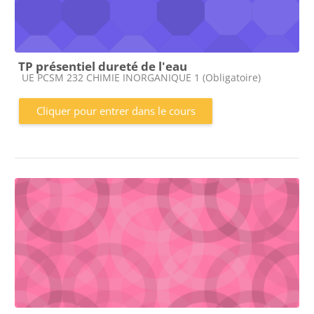
TP présentiel dureté de l'eau
Catégorie de cours
UE PCSM 232 CHIMIE INORGANIQUE 1 (Obligatoire)
Cliquer pour entrer dans le cours