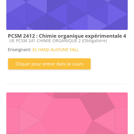
PCSM 2412 : Chimie organique expérimentale 4
Catégorie de cours
UE PCSM 241 CHIMIE ORGANIQUE 2 (Obligatoire)
Enseignant:
EL HADJI ALIOUNE FALL
Cliquer pour entrer dans le cours