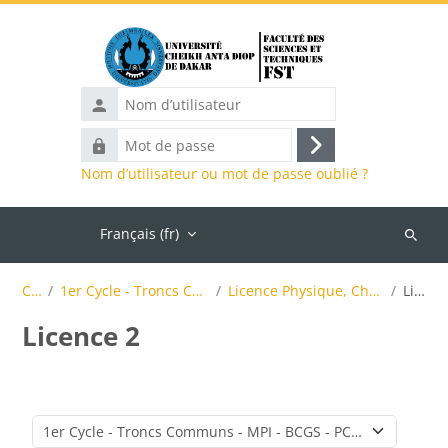
Passer au contenu principal
Nom
d’utilisateur
Mot
Connexion
de
Nom d’utilisateur ou mot de passe oublié ?
passe
Accueil
Français ‎(fr)‎
Recher
des
Cours
1er Cycle - Troncs Communs - MPI - BCGS - PCSM
Licence Physique, Chimie et Sciences de la Matière
Licence 2
cours
Licence 2
Catégories de cours