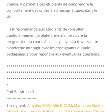
Chimie. Il permet à ces étudiants de comprendre le
comportement des ondes électromagnétiques dans le
vide.
Il est recommandé aux étudiants de consulter
quotidiennement la plateforme afin de suivre la
progression du cours. Ainsi, ils peuvent à travers cette
plateforme interagir avec les enseignants du pôle
pédagogique pour répondre aux éventuelles questions.
*************************************************
*************************************************
*************************************************
*
Prof Bassirou LO
-------------------------
Enseignant:
Amadou DIAO
,
Allé DIOUM
,
Mamadou Simina
DRAME
,
Bassirou LO
,
Balla Diop NGOM
,
Omar Ngor THIAM