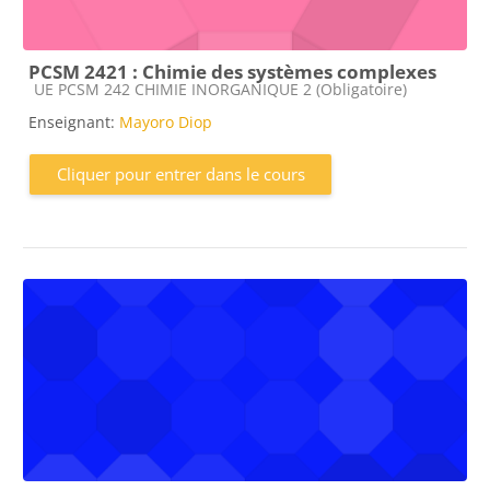
PCSM 2421 : Chimie des systèmes complexes
Catégorie de cours
UE PCSM 242 CHIMIE INORGANIQUE 2 (Obligatoire)
Enseignant:
Mayoro Diop
Cliquer pour entrer dans le cours