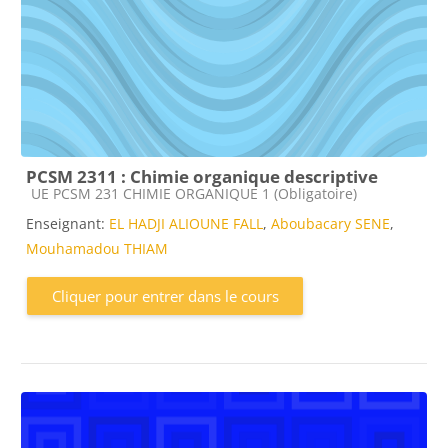
PCSM 2311 : Chimie organique descriptive
Catégorie de cours
UE PCSM 231 CHIMIE ORGANIQUE 1 (Obligatoire)
Enseignant:
EL HADJI ALIOUNE FALL
,
Aboubacary SENE
,
Mouhamadou THIAM
Cliquer pour entrer dans le cours