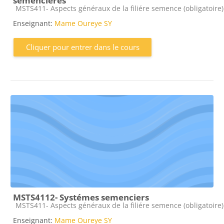
semencières
Catégorie de cours
MSTS411- Aspects généraux de la filiére semence (obligatoire)
Enseignant:
Mame Oureye SY
Cliquer pour entrer dans le cours
MSTS4112- Systémes semenciers
Catégorie de cours
MSTS411- Aspects généraux de la filiére semence (obligatoire)
Enseignant:
Mame Oureye SY