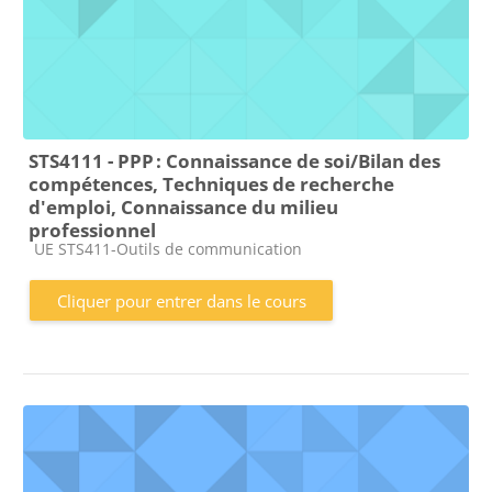
STS4111 - PPP : Connaissance de soi/Bilan des
compétences, Techniques de recherche
d'emploi, Connaissance du milieu
professionnel
Catégorie de cours
UE STS411-Outils de communication
Cliquer pour entrer dans le cours