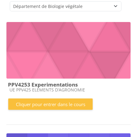
Catégories de cours
PPV4253 Experimentations
Catégorie de cours
UE PPV425 ELEMENTS D’AGRONOMIE
Cliquer pour entrer dans le cours