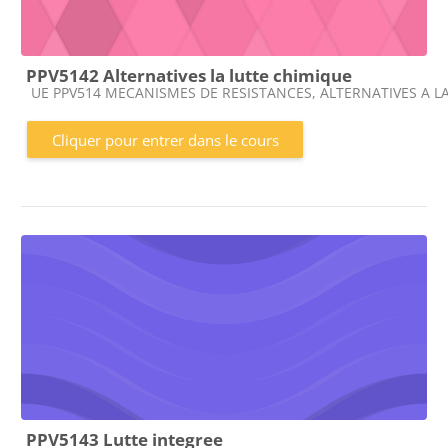
PPV5142 Alternatives la lutte chimique
Catégorie de cours
UE PPV514 MECANISMES DE RESISTANCES, ALTERNATIVES A L
Cliquer pour entrer dans le cours
PPV5143 Lutte integree