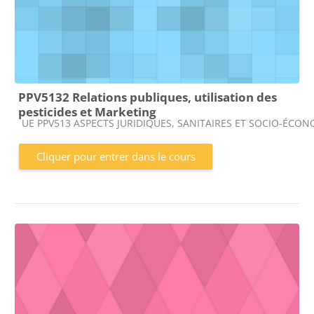
PPV5132 Relations publiques, utilisation des
pesticides et Marketing
Catégorie de cours
UE PPV513 ASPECTS JURIDIQUES, SANITAIRES ET SOCIO-ÉCON
Cliquer pour entrer dans le cours