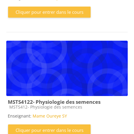
Cliquer pour entrer dans le cours
MSTS4122- Physiologie des semences
Catégorie de cours
MSTS412- Physiologie des semences
Enseignant:
Mame Oureye SY
Cliquer pour entrer dans le cours