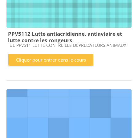
PPV5112 Lutte antiacridienne, antiaviaire et
lutte contre les rongeurs
Catégorie de cours
UE PPV511 LUTTE CONTRE LES DÉPREDATEURS ANIMAUX
Cliquer pour entrer dans le cours