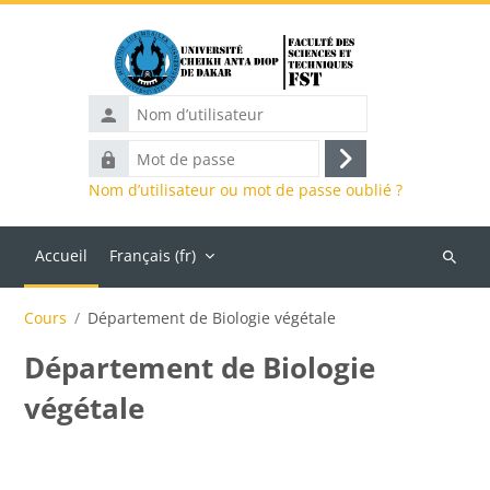
Passer au contenu principal
Nom
d’utilisateur
Mot
Connexion
de
Nom d’utilisateur ou mot de passe oublié ?
passe
Accueil
Français ‎(fr)‎
Recher
des
Cours
Département de Biologie végétale
cours
Département de Biologie
végétale