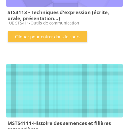
STS4113 - Techniques d'expression (écrite,
orale, présentation…)
Catégorie de cours
UE STS411-Outils de communication
Cliquer pour entrer dans le cours
MSTS4111-Histoire des semences et filières