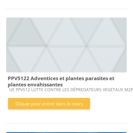
PPV5122 Adventices et plantes parasites et
plantes envahissantes
Catégorie de cours
UE PPV512 LUTTE CONTRE LES DÉPREDATEURS VEGETAUX M2P
Cliquer pour entrer dans le cours