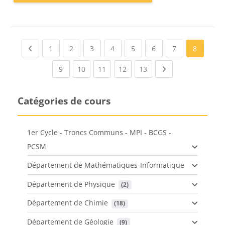
Previous page
(current)
(current)
(current)
(current)
(current)
(current)
(current)
1
2
3
4
5
6
7
8
(current)
(current)
(current)
(current)
(current)
Next page
9
10
11
12
13
Catégories de cours
1er Cycle - Troncs Communs - MPI - BCGS -
PCSM
Département de Mathématiques-Informatique
Département de Physique
 (2)
Département de Chimie
 (18)
Département de Géologie
 (9)