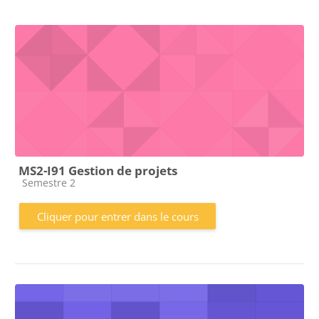
MS2-I91 Gestion de projets
Catégorie de cours
Semestre 2
Cliquer pour entrer dans le cours