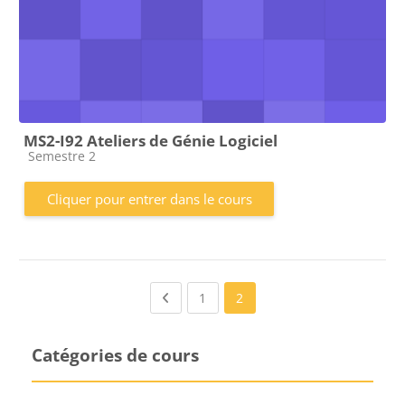
MS2-I92 Ateliers de Génie Logiciel
Catégorie de cours
Semestre 2
Cliquer pour entrer dans le cours
Previous page
(current)
1
2
Catégories de cours